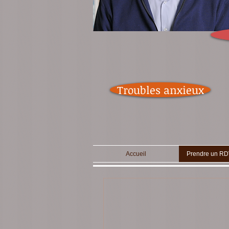
Troubles anxieux
Accueil
Prendre un RD