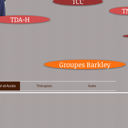
TCC
T
TDA-H
Groupes Barkley
V et Accès
Thérapies
Autre