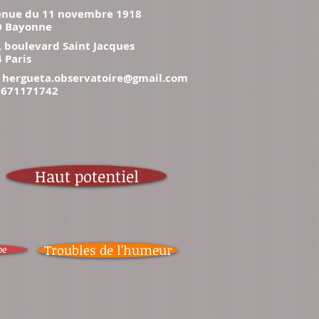
enue du 11 novembre 1918
0 Bayonne
, boulevard Saint Jacques
 Paris
:
hergueta.observatoire@gmail.com
 0671171742
Haut potentiel
Troubles de l'humeur
pe