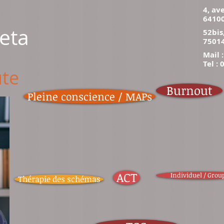
4, av
6410
eta
52bis
75014
Mail 
Tel :
te
Burnout
Pleine conscience / MAPs
ACT
Individuel / Grou
Thérapie des schémas