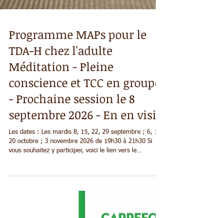
Programme MAPs pour le
TDA-H chez l'adulte
Méditation - Pleine
conscience et TCC en groupe
- Prochaine session le 8
septembre 2026 - En en visio
Les dates : Les mardis 8, 15, 22, 29 septembre ; 6, 13,
20 octobre ; 3 novembre 2026 de 19h30 à 21h30 Si
vous souhaitez y participer, voici le lien vers le
formulaire d'inscription :
https://docs.google.com/forms/d/e/1FAIpQLSd9BPqGw
zrJUTQlFO5C2DkVDPbOaZ5uiwWoj8wXHxaN96OScw/vi
ewform?usp=sharing&ouid=106458997568696023747