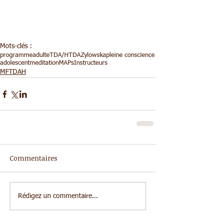
Mots-clés :
programme
adulte
TDA/H
TDA
Zylowska
pleine conscience
adolescent
meditation
MAPs
Instructeurs
MFTDAH
Commentaires
Rédigez un commentaire...