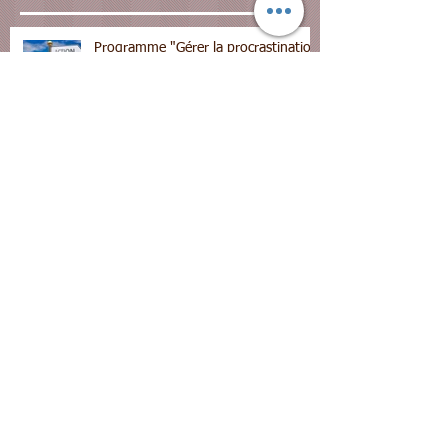
Programme "Gérer la procrastination
avec mon TDAH", TCC/ACT en
groupe - 1ère séance le mardi 8
septembre 2026
Programme MAPs pour le TDA-H
chez l'adulte Méditation - Pleine
conscience et TCC en groupe -
Prochaine session le 8 septembre
2026 - En en visio
Programme d'Entrainement aux
Habiletés Parentales (Barkley) en
visio à partir du 7 septembre 2026
Programme Psychoéducation pour le
TDA-H chez l'adulte en ligne et en
groupe - rentrée 2026