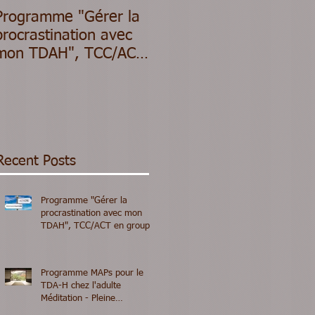
Programme "Gérer la
Programme MAPs
P
procrastination avec
pour le TDA-H chez
d
mon TDAH", TCC/ACT
l'adulte Méditation -
H
en groupe - 1ère
Pleine conscience et
(
séance le mardi 8
TCC en groupe -
p
septembre 2026
Prochaine session le 8
2
septembre 2026 - En
en visio
Recent Posts
Programme "Gérer la
procrastination avec mon
TDAH", TCC/ACT en groupe
- 1ère séance le mardi 8
septembre 2026
Programme MAPs pour le
TDA-H chez l'adulte
Méditation - Pleine
conscience et TCC en groupe