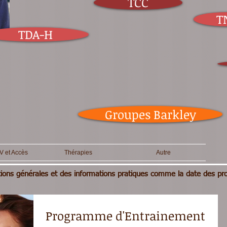
TCC
T
Gestion
TDA-H
Groupes Barkley
V et Accès
Thérapies
Autre
ations générales et des informations pratiques comme la date des 
Programme d'Entrainement