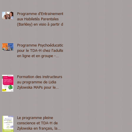
- Prochaine session le 8
septembre 2026 - En en visio
Programme d'Entrainement
aux Habiletés Parentales
(Barkley) en visio à partir du
7 septembre 2026
Programme Psychoéducation
pour le TDA-H chez l'adulte
en ligne et en groupe -
rentrée 2026
Formation des instructeurs
au programme de Lidia
Zylowska MAPs pour le
TDA/H - mai 2026
Le programme pleine
conscience et TDA-H de
Zylowska en français, la