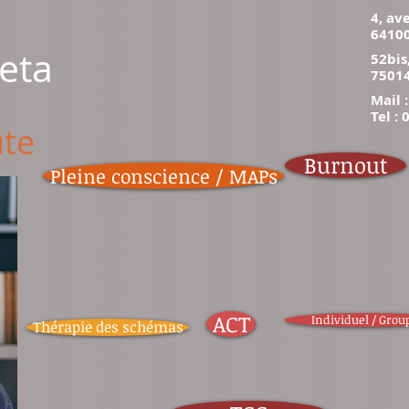
4, av
6410
eta
52bis
75014
Mail 
Tel :
te
Burnout
Pleine conscience / MAPs
ACT
Individuel / Grou
Thérapie des schémas